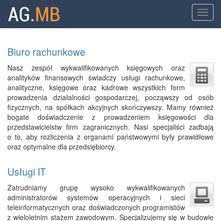
Toggl
navig
Przejdź
do
Biuro rachunkowe
treści
Nasz zespół wykwalifikowanych księgowych oraz
analityków finansowych świadczy usługi rachunkowe,
analityczne, księgowe oraz kadrowe wszystkich form
prowadzenia działalności gospodarczej, począwszy od osób
fizycznych, na spółkach akcyjnych skończywszy. Mamy również
bogate doświadczenie z prowadzeniem księgowości dla
przedstawicielstw firm zagranicznych. Nasi specjaliści zadbają
o to, aby rozliczenia z organami państwowymi były prawidłowe
oraz optymalne dla przedsiębiorcy.
Usługi IT
Zatrudniamy grupę wysoko wykwalifikowanych
administratorów systemów operacyjnych i sieci
teleinformatycznych oraz doświadczonych programistów
z wieloletnim stażem zawodowym. Specjalizujemy się w budowie