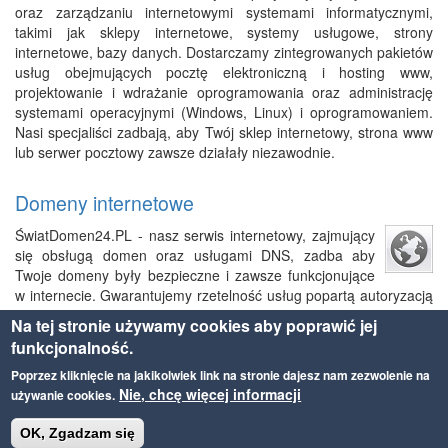
oraz zarządzaniu internetowymi systemami informatycznymi,
takimi jak sklepy internetowe, systemy usługowe, strony
internetowe, bazy danych. Dostarczamy zintegrowanych pakietów
usług obejmujących pocztę elektroniczną i hosting www,
projektowanie i wdrażanie oprogramowania oraz administrację
systemami operacyjnymi (Windows, Linux) i oprogramowaniem.
Nasi specjaliści zadbają, aby Twój sklep internetowy, strona www
lub serwer pocztowy zawsze działały niezawodnie.
Domeny internetowe
ŚwiatDomen24.PL - nasz serwis internetowy, zajmujący
się obsługą domen oraz usługami DNS, zadba aby
Twoje domeny były bezpieczne i zawsze funkcjonujące
w internecie. Gwarantujemy rzetelność usług popartą autoryzacją
rejestru NASK.
Na tej stronie używamy cookies aby poprawić jej
funkcjonalność.
Poprzez kliknięcie na jakikolwiek link na stronie dajesz nam zezwolenie na
Nie, chcę więcej informacji
używanie cookies.
AGMB Sp. z o.o. © 2021
OK, Zgadzam się